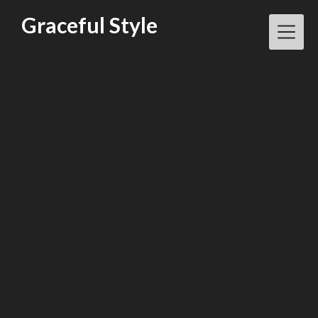
Skip
Graceful Style
to
content